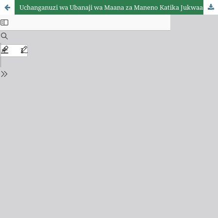
Uchanganuzi wa Ubanaji wa Maana za Maneno Katika Jukwaa la “Facebook”