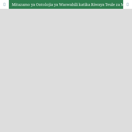
Mitazamo ya Ontolojia ya Waswahili katika Riwaya Teule za Muhammed Said Abdulla