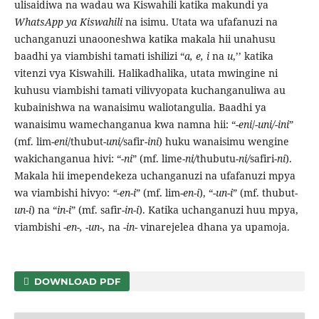
ulisaidiwa na wadau wa Kiswahili katika makundi ya
WhatsApp ya Kiswahili
na isimu. Utata wa ufafanuzi na
uchanganuzi unaooneshwa katika makala hii unahusu
baadhi ya viambishi tamati ishilizi “
a, e, i
na
u
,’’ katika
vitenzi vya Kiswahili. Halikadhalika, utata mwingine ni
kuhusu viambishi tamati vilivyopata kuchanganuliwa au
kubainishwa na wanaisimu waliotangulia. Baadhi ya
wanaisimu wamechanganua kwa namna hii: “-
eni
/-
uni/-ini
”
(mf. lim-
eni
/thubut-
uni/
safir
-ini
) huku wanaisimu wengine
wakichanganua hivi: “-
ni
” (mf. lime-
ni/
thubutu
-ni/
safiri
-ni
).
Makala hii imependekeza uchanganuzi na ufafanuzi mpya
wa viambishi hivyo:
“-en-i
” (mf. lim-
en-i
), “-
un-i
” (mf. thubut-
un-i
) na “
in-i
” (mf. safir-
in-i
). Katika uchanganuzi huu mpya,
viambishi -
en-, -un-,
na -
in-
vinarejelea dhana ya upamoja.
DOWNLOAD PDF