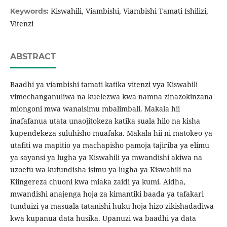
Kiswahili, Viambishi, Viambishi Tamati Ishilizi,
Keywords:
Vitenzi
ABSTRACT
Baadhi ya viambishi tamati katika vitenzi vya Kiswahili
vimechanganuliwa na kuelezwa kwa namna zinazokinzana
miongoni mwa wanaisimu mbalimbali. Makala hii
inafafanua utata unaojitokeza katika suala hilo na kisha
kupendekeza suluhisho muafaka. Makala hii ni matokeo ya
utafiti wa mapitio ya machapisho pamoja tajiriba ya elimu
ya sayansi ya lugha ya Kiswahili ya mwandishi akiwa na
uzoefu wa kufundisha isimu ya lugha ya Kiswahili na
Kiingereza chuoni kwa miaka zaidi ya kumi. Aidha,
mwandishi anajenga hoja za kimantiki baada ya tafakari
tunduizi ya masuala tatanishi huku hoja hizo zikishadadiwa
kwa kupanua data husika. Upanuzi wa baadhi ya data