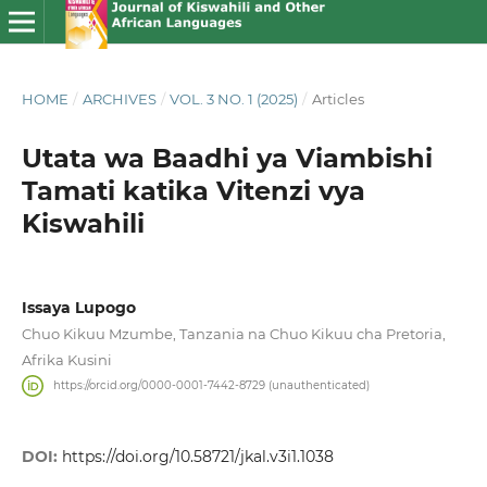
HOME
/
ARCHIVES
/
VOL. 3 NO. 1 (2025)
/
Articles
Utata wa Baadhi ya Viambishi
Tamati katika Vitenzi vya
Kiswahili
Issaya Lupogo
Chuo Kikuu Mzumbe, Tanzania na Chuo Kikuu cha Pretoria,
Afrika Kusini
https://orcid.org/0000-0001-7442-8729 (unauthenticated)
DOI:
https://doi.org/10.58721/jkal.v3i1.1038