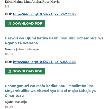
Erick Maina, Lina Akaka, Rose Mavisi
1-9
DOI:
https://doi.org/10.58721/jkal.v3i2.1105
DOWNLOAD PDF
Usawiri wa Ujumi katika Fasihi Simulizi: Uchambuzi wa
Ngano za Wahehe
Neema Julius Luhwago
10-18
DOI:
https://doi.org/10.58721/jkal.v3i2.1130
DOWNLOAD PDF
Uchanganuzi wa Mofu katika Kauli Mbalimbali za
Mnyambuliko wa Vitenzi vya Silabi moja: Lahaja ya
Ginantuzu
Njana Masanja
19-29