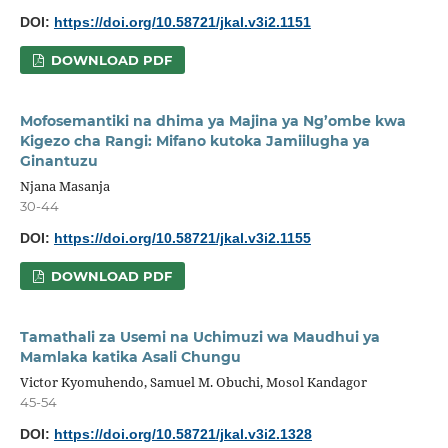
DOI:
https://doi.org/10.58721/jkal.v3i2.1151
DOWNLOAD PDF
Mofosemantiki na dhima ya Majina ya Ng’ombe kwa
Kigezo cha Rangi: Mifano kutoka Jamiilugha ya
Ginantuzu
Njana Masanja
30-44
DOI:
https://doi.org/10.58721/jkal.v3i2.1155
DOWNLOAD PDF
Tamathali za Usemi na Uchimuzi wa Maudhui ya
Mamlaka katika Asali Chungu
Victor Kyomuhendo, Samuel M. Obuchi, Mosol Kandagor
45-54
DOI:
https://doi.org/10.58721/jkal.v3i2.1328