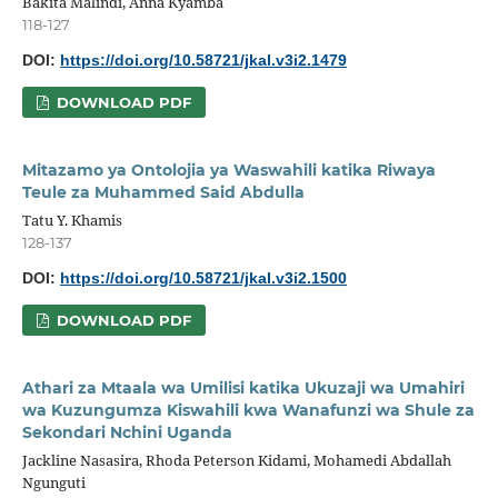
Bakita Malindi, Anna Kyamba
118-127
DOI:
https://doi.org/10.58721/jkal.v3i2.1479
DOWNLOAD PDF
Mitazamo ya Ontolojia ya Waswahili katika Riwaya
Teule za Muhammed Said Abdulla
Tatu Y. Khamis
128-137
DOI:
https://doi.org/10.58721/jkal.v3i2.1500
DOWNLOAD PDF
Athari za Mtaala wa Umilisi katika Ukuzaji wa Umahiri
wa Kuzungumza Kiswahili kwa Wanafunzi wa Shule za
Sekondari Nchini Uganda
Jackline Nasasira, Rhoda Peterson Kidami, Mohamedi Abdallah
Ngunguti